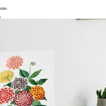
rüler.
m