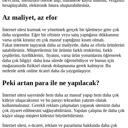
mevcutsa, sitenizden ödeme alıp, muhasebe kaydı tutabilir, verginizi
hesaplayabilir, elektronik fatura oluşturabilirsiniz.
Az maliyet, az efor
İnternet sitesi kurmak ve yönetmek gerçek bir işletmeye göre çok
daha uygundur. Eğer bir ofisiniz veya satış yaptığınız dükkanınız
varsa aylık kiranız en çok masraf yaptığınız kısım olmalı.
Fakat internete taşıyarak daha az maliyetle, daha az eforla ürünlerini
satabilirsiniz. Müşterileriniz bir ürünün farklı renklerini, farklı
çeşitlerini, özelliklerini, fiyatını, varsa ürün yorumlarını öğrenerek
daha çok bilgiyi daha kısa sürede öğrenebiliyor ve bunun için
mağazanızda fiziksel olarak dolaşmasına gerek kalmıyor. Bu
nedenle artık online ticaret daha da yaygınlaşıyor.
Peki artan para ile ne yapılacak?
İnternet sitesi sayesinde hem daha az masraf yapıp hem daha çok
kitleye ulaşacaksınız ve bu parayı tekrardan yatırım olarak
kullanmalısınız. Gerekli reklam çalışmaları yaparak sitenizin daha
çok ziyaret edilmesini sağlayabilirsiniz. Yapılan çalışma ile daha çok
kişiye ulaşıp müşteri kitlenizi büyütebilirsiniz.
İnternet sitesi, e-ticaret, reklam ve pazarlama hakkında daha çok