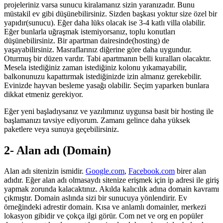
projeleriniz varsa sunucu kiralamanız sizin yaranızadır. Bunu
müstakil ev gibi düşünebilirsiniz. Sizden başkası yoktur size özel bir
yapıdır(sunucu). Eğer daha lüks olacak ise 3-4 katlı villa olabilir.
Eğer bunlarla uğraşmak istemiyorsanız, toplu konutları
düşünebilirsiniz. Bir apartman dairesinde(hosting) de
yaşayabilirsiniz. Masraflarınız diğerine göre daha uygundur.
Oturmuş bir düzen vardır. Tabi apartmanın belli kuralları olacaktır.
Mesela istediğiniz zaman istediğiniz kolonu yıkamayabilir,
balkonunuzu kapattırmak istediğinizde izin almanız gerekebilir.
Evinizde hayvan besleme yasağı olabilir. Seçim yaparken bunlara
dikkat etmeniz gerekiyor.
Eğer yeni başladıysanız ve yazılımınız uygunsa basit bir hosting ile
başlamanızı tavsiye ediyorum. Zamanı gelince daha yüksek
paketlere veya sunuya geçebilirsiniz.
2- Alan adı (Domain)
Alan adı sitenizin ismidir.
Google.com
,
Facebook.com
birer alan
adıdır. Eğer alan adı olmasaydı sitenize erişmek için ip adresi ile giriş
yapmak zorunda kalacaktınız. Akılda kalıcılık adına domain kavramı
çıkmıştır. Domain aslında sizi bir sunucuya yönlendirir. Ev
örneğindeki adrestir domain. Kısa ve anlamlı domainler, merkezi
lokasyon gibidir ve çokça ilgi görür. Com net ve org en popüler