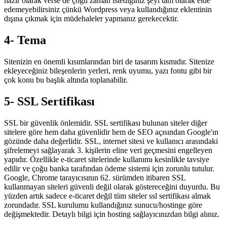
hazır olarak verse de çoğu zaman istediğiniz şeyi tam olarak elde
edemeyebilirsiniz çünkü Wordpress veya kullandığınız eklentinin
dışına çıkmak için müdehaleler yapmanız gerekecektir.
4- Tema
Sitenizin en önemli kısımlarından biri de tasarım kısmıdır. Sitenize
ekleyeceğiniz bileşenlerin yerleri, renk uyumu, yazı fontu gibi bir
çok konu bu başlık altında toplanabilir.
5- SSL Sertifikası
SSL bir güvenlik önlemidir. SSL sertifikası bulunan siteler diğer
sitelere göre hem daha güvenlidir hem de SEO açısından Google'ın
gözünde daha değerlidir. SSL, internet sitesi ve kullanıcı arasındaki
şifrelemeyi sağlayarak 3. kişilerin eline veri geçmesini engelleyen
yapıdır. Özellikle e-ticaret sitelerinde kullanımı kesinlikle tavsiye
edilir ve çoğu banka tarafından ödeme sistemi için zorunlu tutulur.
Google, Chrome tarayıcısının 62. sürümden itibaren SSL
kullanmayan siteleri güvenli değil olarak göstereceğini duyurdu. Bu
yüzden artık sadece e-ticaret değil tüm siteler ssl sertifikası almak
zorundadır. SSL kurulumu kullandığınız sunucu/hostinge göre
değişmektedir. Detaylı bilgi için hosting sağlayıcınızdan bilgi alınız.