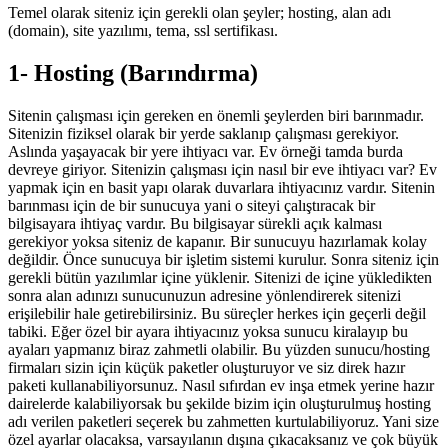
Temel olarak siteniz için gerekli olan şeyler; hosting, alan adı
(domain), site yazılımı, tema, ssl sertifikası.
1- Hosting (Barındırma)
Sitenin çalışması için gereken en önemli şeylerden biri barınmadır.
Sitenizin fiziksel olarak bir yerde saklanıp çalışması gerekiyor.
Aslında yaşayacak bir yere ihtiyacı var. Ev örneği tamda burda
devreye giriyor. Sitenizin çalışması için nasıl bir eve ihtiyacı var? Ev
yapmak için en basit yapı olarak duvarlara ihtiyacınız vardır. Sitenin
barınması için de bir sunucuya yani o siteyi çalıştıracak bir
bilgisayara ihtiyaç vardır. Bu bilgisayar sürekli açık kalması
gerekiyor yoksa siteniz de kapanır. Bir sunucuyu hazırlamak kolay
değildir. Önce sunucuya bir işletim sistemi kurulur. Sonra siteniz için
gerekli bütün yazılımlar içine yüklenir. Sitenizi de içine yükledikten
sonra alan adınızı sunucunuzun adresine yönlendirerek sitenizi
erişilebilir hale getirebilirsiniz. Bu süreçler herkes için geçerli değil
tabiki. Eğer özel bir ayara ihtiyacınız yoksa sunucu kiralayıp bu
ayaları yapmanız biraz zahmetli olabilir. Bu yüzden sunucu/hosting
firmaları sizin için küçük paketler oluşturuyor ve siz direk hazır
paketi kullanabiliyorsunuz. Nasıl sıfırdan ev inşa etmek yerine hazır
dairelerde kalabiliyorsak bu şekilde bizim için oluşturulmuş hosting
adı verilen paketleri seçerek bu zahmetten kurtulabiliyoruz. Yani size
özel ayarlar olacaksa, varsayılanın dışına çıkacaksanız ve çok büyük