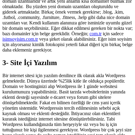
domain uzantılarıdır ve artık yeni anlamlı kısa domainler bulmak zor
olmaktadır. Bu yüzden yeni domain uzantıları oluşturuldu ve
giderek artmaktadır. Birkaç örnek vermek gerekirse; .blog, .kim,
.futbol, .community, .furniture, .fitness, .help gibi daha nice domain
uzantıları var. Kendi kullanım alanınıza göre isminizle uyumlu güzel
bir domain seçebilirsiniz. Eğer dikkat edilmesi gereken bir nokta var;
bazı domainler için belge gereklidir. Örneğin;
com.tr
için sadece
isimsoyisim.com.tr
veya şirket olarak alabilirsiniz. Eğer isim soyisim
için alıyorsanız kimlik fotokopisi yeterli fakat diğeri için birkaç belge
daha eklemeniz gerekiyor.
3- Site İçi Yazılım
Bir internet sitesi için yazılım denilince ilk olarak akla Wordpress
gelmektedir. Dünya üzerinde %25lik kitle ile oldukça popülerdir.
Domain ve hostinginizi alıp Wordpress ile 1 günde websitesi
kurulumunuzu yapabilirsiniz. Basit tarzda websitelerinin yanında
eklenti desteği sayesinde e-ticaret veya forum gibi sitelere
dönüşebilmektedir. Fakat en bilinen özelliği ile cms yani içerik
yönetim sistemidir. Wordpressin tercih edilmesinin sebebi açık
kaynak olması ve eklenti desteğidir. İhtiyacınız olan eklentileri
kurarak istediğiniz internet sitesine dönüştürebilirsiniz. Tabi
Wordpress kullandığınızda tüm herşeyiyle siz veya bu iş için
tuttuğunuz bir kişi ilgilenmesi gerekiyor. Wordpress bir çok şeyi size